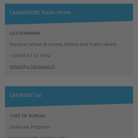
LABARRIERE Marie-Pierre
GESTIONNAIRE
Doctoral school of Society, Politics and Public Health
+33 (0)5 57 57 19 62
edsp2@u-bordeaux.fr
LAGNIAU Luc
CHEF DE BUREAU
Graduate Programs
luc.lagniau@u-bordeaux.fr