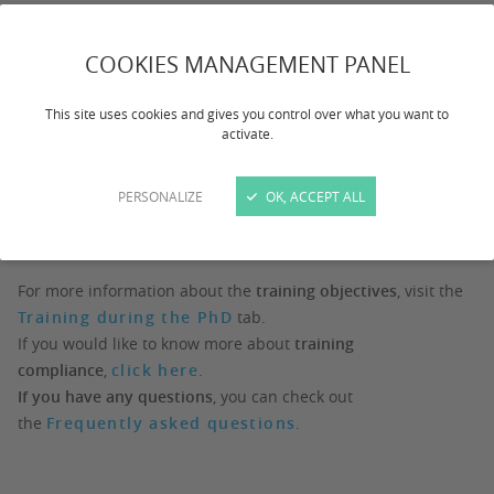
Understanding the academic environment
Carrying out research activities
COOKIES MANAGEMENT PANEL
Communicating in a foreign language
This site uses cookies and gives you control over what you want to
Developing interpersonal skills
activate.
Training to become a teacher
PERSONALIZE
OK, ACCEPT ALL
Preparing your future career
Societal and environmental issues
For more information about the
training objectives
, visit the
Training during the PhD
tab.
If you would like to know more about
training
compliance
,
click here
.
If you have any questions
, you can check out
the
Frequently asked questions
.