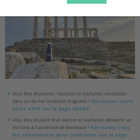
Vous êtes étudiante / étudiant et souhaitez candidater
dans un de nos Graduate Programs ?
Retrouvez toute
notre offre sur la page dédiée.
Vous êtes titulaire d'un Master et souhaitez démarrer un
doctorat à l'université de Bordeaux ?
Retrouvez tous
les informations pour candidater sur la page