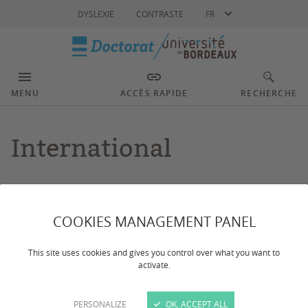
Langue
DYSLEXIE
CONTRASTE
FR
MENU
ACCÈS RAPIDE
RECHERCHE
International
Dernière mise à jour :
le 12/07/2024
COOKIES MANAGEMENT PANEL
Dans un contexte d’ouverture internationale de la
This site uses cookies and gives you control over what you want to
recherche, l’université de Bordeaux est
activate.
particulièrement attentive à favoriser et accompagner
l’internationalisation de votre parcours.
PERSONALIZE
OK, ACCEPT ALL