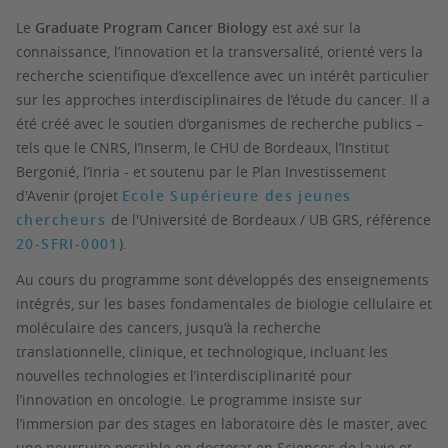
Le
Graduate Program Cancer Biology
est
axé sur la
connaissance, l’innovation et la transversalité
,
orienté vers la
recherche scientifique d’excellence
avec un intérêt particulier
sur les
approches interdisciplinaires de l’étude du cancer
. Il a
été créé avec le soutien d’organismes de recherche publics –
tels que le CNRS, l’Inserm, le CHU de Bordeaux, l’Institut
Bergonié, l’Inria - et soutenu par le Plan Investissement
d'Avenir (projet
Ecole Supérieure des jeunes
chercheurs
de l'Université de Bordeaux / UB GRS, référence
20-SFRI-0001
).
Au cours du programme sont développés des enseignements
intégrés, sur les bases fondamentales de biologie cellulaire et
moléculaire des cancers, jusqu’à la recherche
translationnelle, clinique, et technologique, incluant les
nouvelles technologies et l’interdisciplinarité pour
l’innovation en oncologie.
Le programme insiste sur
l’
immersion par des stages en laboratoire dès le master
, avec
une poursuite possible en doctorat en Sciences de la vie et