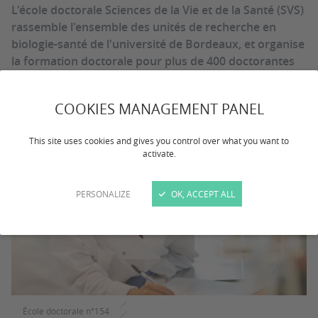
L'école doctorale Sciences de la Vie et de la Santé (SVS)
rassemble l'ensemble des unités de recherche en
biologie-santé de l'université de Bordeaux, et organise
la formation doctorale pour plus de 400 doctorantes
et doctorants autour de ses 12 spécialités de
recherche.
COOKIES MANAGEMENT PANEL
This site uses cookies and gives you control over what you want to
activate.
PERSONALIZE
OK, ACCEPT ALL
École doctorale n°154