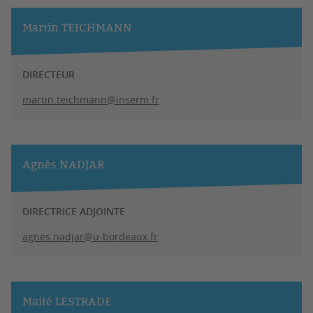
Martin TEICHMANN
DIRECTEUR
martin.teichmann@inserm.fr
Agnès NADJAR
DIRECTRICE ADJOINTE
agnes.nadjar@u-bordeaux.fr
Maité LESTRADE