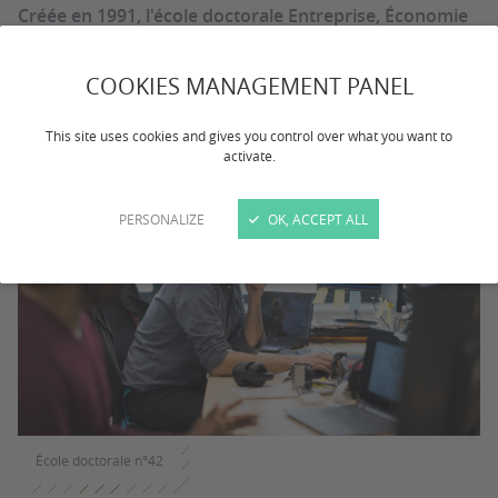
Créée en 1991, l'école doctorale Entreprise, Économie
et Société (EES) propose des recherches théoriques et
appliquées couvrant presque tous les domaines des
COOKIES MANAGEMENT PANEL
sciences de l'économie, de la gestion et de la
démographie.
This site uses cookies and gives you control over what you want to
activate.
PERSONALIZE
OK, ACCEPT ALL
École doctorale n°42