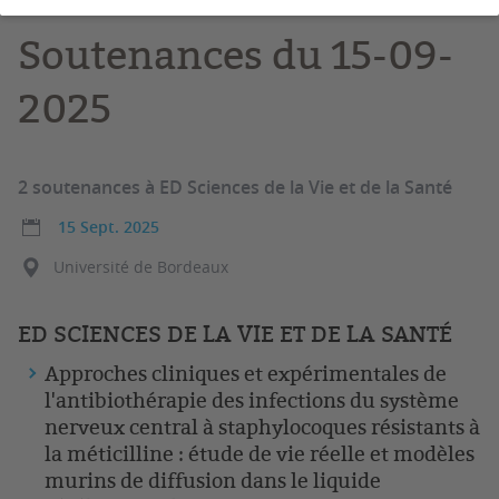
Soutenances du 15-09-
2025
2 soutenances à ED Sciences de la Vie et de la Santé
15 Sept. 2025
Université de Bordeaux
ED SCIENCES DE LA VIE ET DE LA SANTÉ
Approches cliniques et expérimentales de
l'antibiothérapie des infections du système
nerveux central à staphylocoques résistants à
la méticilline : étude de vie réelle et modèles
murins de diffusion dans le liquide