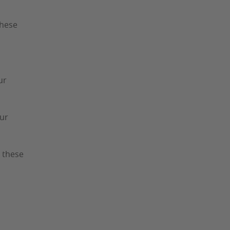
these
ur
ur
 these