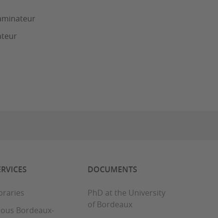
xaminateur
ateur
ERVICES
DOCUMENTS
braries
PhD at the University
of Bordeaux
rous Bordeaux-