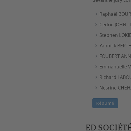
devant le jury c
Raphaël BOURI
Cedric JOHN -
Stephen LOKIER
Yannick BERTH
FOUBERT ANNEL
Emmanuelle VE
Richard LABOU
Nesrine CHEHA
Résumé
ED SOCIÉTÉ