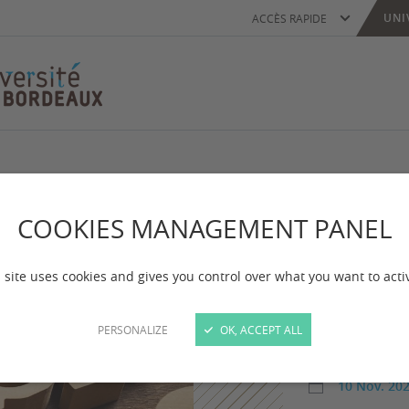
UNI
ACCÈS RAPIDE
Sout
COOKIES MANAGEMENT PANEL
11-2
 site uses cookies and gives you control over what you want to acti
1 soutenance à
PERSONALIZE
OK, ACCEPT ALL
soutenance à E
10 Nov. 20