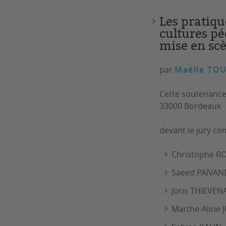
Les pratiqu
cultures pé
mise en sc
par
Maëlle TO
Cette soutenance 
33000 Bordeaux
devant le jury c
Christophe ROI
Saeed PAIVANDI
Joris THIEVENA
Marthe-Aline 