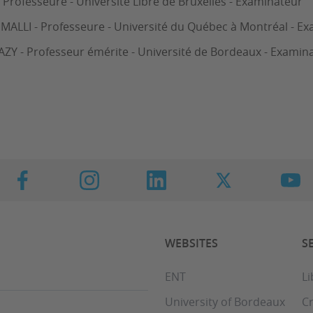
Professeure - Université Libre de Bruxelles - Examinateur
MALLI - Professeure - Université du Québec à Montréal - E
ZY - Professeur émérite - Université de Bordeaux - Examin
WEBSITES
S
ENT
Li
University of Bordeaux
C