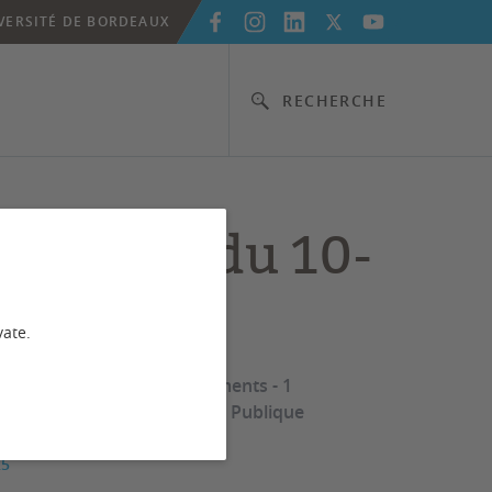
VERSITÉ DE BORDEAUX
RECHERCHE
enances du 10-
025
vate.
 ED Sciences et environnements - 1
D Sociétés, Politique, Santé Publique
25