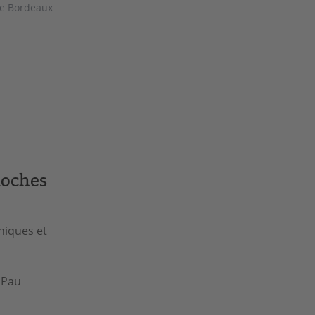
de Bordeaux
Roches
iques et
 Pau