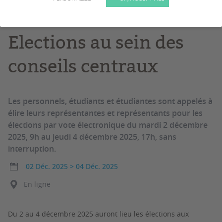
université de Bordeaux
Elections au sein des
conseils centraux
Les personnels, étudiants et étudiantes sont appelés à
élire leurs représentantes et représentants pour les
élections par vote électronique du mardi 2 décembre
2025, 9h au jeudi 4 décembre 2025, 17h, sans
interruption.
02 Déc. 2025
>
04 Déc. 2025
En ligne
Du 2 au 4 décembre 2025 auront lieu les élections aux