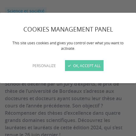
Science et société
Prix de thèse :
COOKIES MANAGEMENT PANEL
découvrez les lauréates
This site uses cookies and gives you control over what you want to
activate.
et lauréats !
PERSONALIZE
OK, ACCEPT ALL
Organisé chaque année par la Graduate Research
School et décerné par un jury d’experts, le prix de
thèse de l’université de Bordeaux s’adresse aux
docteures et docteurs ayant soutenu leur thèse au
cours de l’année précédente. Son objectif ?
Récompenser des thèses d’excellence dans quatre
grands domaines scientifiques. Découvrez les
lauréates et lauréats de cette édition 2024, qui s’est
tenue le 26 juin dernier !