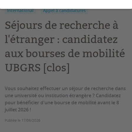
International
Appel à candidatures
Séjours de recherche à
l'étranger : candidatez
aux bourses de mobilité
UBGRS [clos]
Vous souhaitez effectuer un séjour de recherche dans
une université ou institution étrangère ? Candidatez
pour bénéficier d'une bourse de mobilité avant le 8
juillet 2026 !
Publiée le
17/06/2026